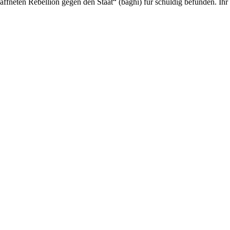
neten Rebellion gegen den Staat“ (baghi) für schuldig befunden. Ihr R