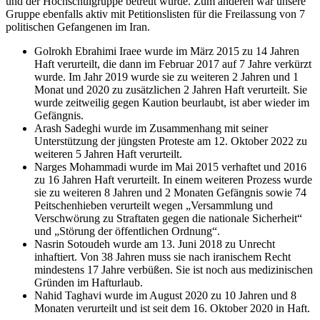
und der Hochschulgruppe betreut wurde. Zum anderen war unsere
Gruppe ebenfalls aktiv mit Petitionslisten für die Freilassung von 7
politischen Gefangenen im Iran.
Golrokh Ebrahimi Iraee wurde im März 2015 zu 14 Jahren
Haft verurteilt, die dann im Februar 2017 auf 7 Jahre verkürzt
wurde. Im Jahr 2019 wurde sie zu weiteren 2 Jahren und 1
Monat und 2020 zu zusätzlichen 2 Jahren Haft verurteilt. Sie
wurde zeitweilig gegen Kaution beurlaubt, ist aber wieder im
Gefängnis.
Arash Sadeghi wurde im Zusammenhang mit seiner
Unterstützung der jüngsten Proteste am 12. Oktober 2022 zu
weiteren 5 Jahren Haft verurteilt.
Narges Mohammadi wurde im Mai 2015 verhaftet und 2016
zu 16 Jahren Haft verurteilt. In einem weiteren Prozess wurde
sie zu weiteren 8 Jahren und 2 Monaten Gefängnis sowie 74
Peitschenhieben verurteilt wegen „Versammlung und
Verschwörung zu Straftaten gegen die nationale Sicherheit“
und „Störung der öffentlichen Ordnung“.
Nasrin Sotoudeh wurde am 13. Juni 2018 zu Unrecht
inhaftiert. Von 38 Jahren muss sie nach iranischem Recht
mindestens 17 Jahre verbüßen. Sie ist noch aus medizinischen
Gründen im Hafturlaub.
Nahid Taghavi wurde im August 2020 zu 10 Jahren und 8
Monaten verurteilt und ist seit dem 16. Oktober 2020 in Haft.